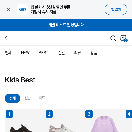
앱 설치 시 3천원 할인 쿠폰
앱 열기
가입시 즉시 지급
개발 테스트 환경입니다
0
전체
NEW
BEST
신발
의류
용품
3
/4