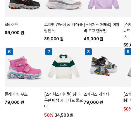
Kids Best
신발
의류
전체
1
2
3
4
키즈 윈터 웨어
포근한 온도로
WINTER SHOES for KIDS
PLAY COMFORTFULLY
가득한 겨울
눈밭 위에서도 신나게!
신나는 하루는 발끝부터
딜라이트
코지핏 컨투어 폼 키즈(슬
[스케쳐스 어패럴] 여아
[스
립인스)
빅 로고 맨투맨
니트
우리아이의 겨울을 더욱 특별하게
뛰어놀기 좋은 가벼움에 따뜻함까지
가볍고 편한 키즈 스니커즈 뛰고, 달리고, 놀기 딱 좋아요
89,000 원
츠
89,000 원
49,000 원
59,
6
7
8
9