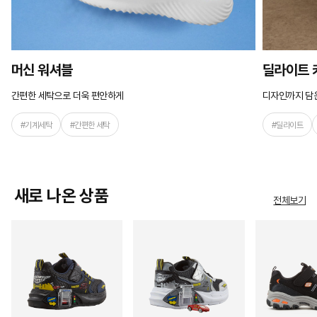
머신 워셔블
딜라이트 
간편한 세탁으로 더욱 편안하게
디자인까지 담은
#기계세탁
#간편한 세탁
#딜라이트