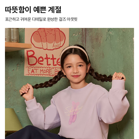
플레이 씬 부츠
[스케쳐스 어패럴] 남아
스케쳐스 개러지
[스
몸판 배색 카라 니트 풀오
IN1
79,000 원
79,000 원
버
50
50%
34,500 원
따뜻함이 예쁜 계절
포근하고 귀여운 디테일로 완성한 걸즈 아웃핏