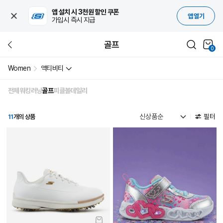
앱 설치 시 3천원 할인 쿠폰
앱 열기
가입시 즉시 지급
골프
0
Women
액티비티
전체
워킹
러닝
골프
피클볼
데일리
필터
11
개의 상품