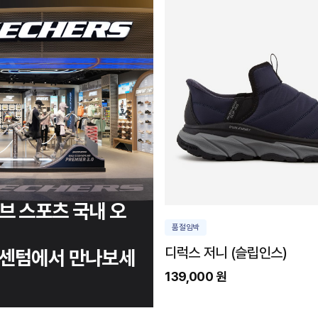
브 스포츠 국내 오
품절임박
디럭스 저니 (슬립인스)
 센텀에서 만나보세
139,000 원