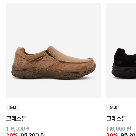
310
320
그
네
브
블
레
이
라
랙
이
비
운
SALE
SALE
크레스톤
크레스톤
~
119,000 원
119,000 원
20%
95,200 원
20%
95,20