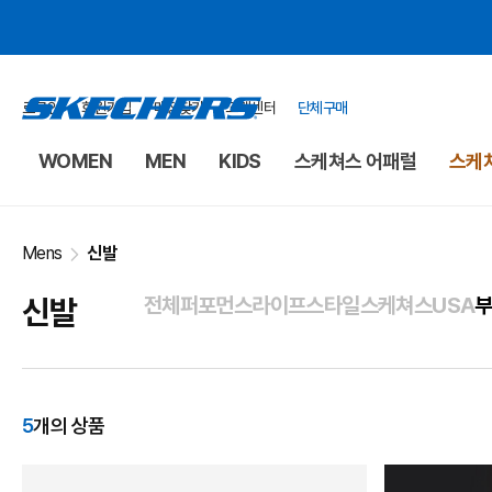
로그인
회원가입
매장찾기
고객센터
단체구매
WOMEN
MEN
KIDS
스케쳐스 어패럴
스케쳐
Mens
신발
신발
전체
퍼포먼스
라이프스타일
스케쳐스USA
5
개의 상품