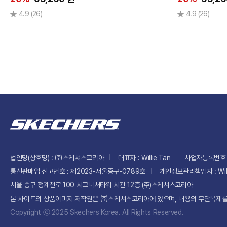
4.9
(26)
4.9
(26)
5
만
원
미
만
5~10
만원
미만
10~15
만원
미만
법인명(상호명) : ㈜스케쳐스코리아
대표자 : Willie Tan
사업자등록번호 :
통신판매업 신고번호 : 제2023-서울중구-0789호
개인정보관리책임자 : Will
서울 중구 청계천로 100 시그니처타워 서관 12층 (주)스케쳐스코리아
본 사이트의 상품이미지 저작권은 ㈜스케쳐스코리아에 있으며,
내용의 무단복제를
Copyright ⓒ 2025 Skechers Korea. All Rights Reserved.
슬
립