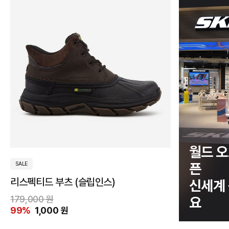
250
255
260
265
270
월드 오
275
픈
SALE
리스펙티드 부츠 (슬립인스)
280
신세계
179,000 원
요
290
99%
1,000 원
300