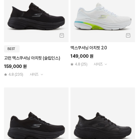
맥스쿠셔닝 아치핏 2.0
BEST
149,000 원
고런 맥스쿠셔닝 아치핏 (슬립인스)
4.8
(25)
사이즈
159,000 원
4.8
(235)
사이즈