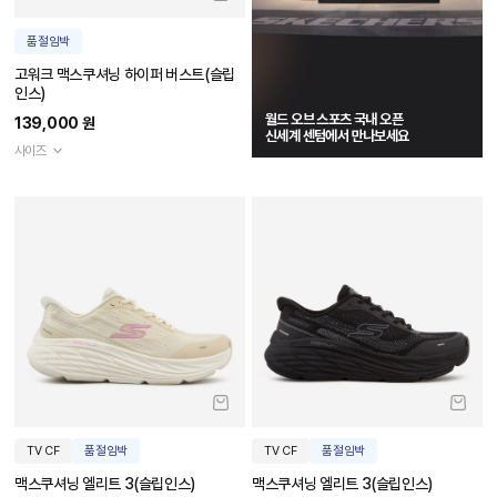
품절임박
고워크 맥스쿠셔닝 하이퍼 버스트(슬립
인스)
월드 오브 스포츠 국내 오픈
139,000 원
신세계 센텀에서 만나보세요
사이즈
TV CF
품절임박
TV CF
품절임박
맥스쿠셔닝 엘리트 3(슬립인스)
맥스쿠셔닝 엘리트 3(슬립인스)