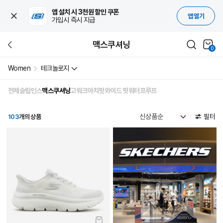
앱 설치 시 3천원 할인 쿠폰
앱 열기
가입시 즉시 지급
맥스쿠셔닝
0
Women
테크놀로지
전체
슬립인스
맥스쿠셔닝
고워크
아치핏
와이드 핏
워터프루프
필터
103
개의 상품