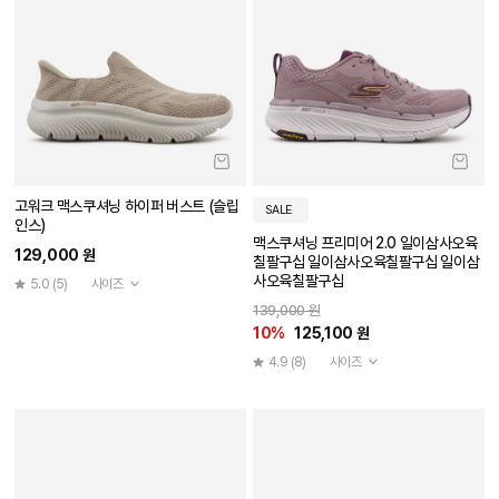
고워크 맥스쿠셔닝 하이퍼 버스트 (슬립
SALE
인스)
맥스쿠셔닝 프리미어 2.0 일이삼사오육
129,000 원
칠팔구십 일이삼사오육칠팔구십 일이삼
사오육칠팔구십
5.0
(5)
사이즈
139,000 원
10%
125,100 원
4.9
(8)
사이즈