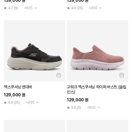
139,000 원
129,000 원
4.7
(6)
사이즈
4.9
(25)
사이즈
맥스쿠셔닝 엔데버
고워크 맥스쿠셔닝 하이퍼 버스트 (슬립
인스)
129,000 원
129,000 원
4.9
(25)
사이즈
5.0
(5)
사이즈