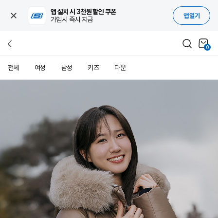
앱 설치 시 3천원 할인 쿠폰
앱 열기
가입시 즉시 지급
0
전체
여성
남성
키즈
다운