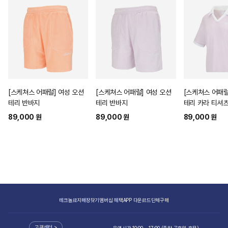
[스케쳐스 어패럴] 여성 오션
[스케쳐스 어패럴] 여성 오션
[스케쳐스 어패럴
테리 반바지
테리 반바지
테리 카라 티셔
89,000 원
89,000 원
89,000 원
테크놀로지
매장찾기
멤버십 혜택
APP 다운로드
단체구매
고객센터 >
운영시간 10:00 ~ 17:00 (주말·공휴일 휴무)