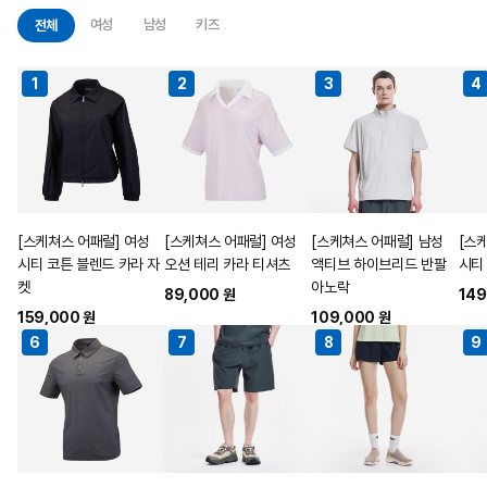
여성
남성
키즈
전체
1
2
3
4
[스케쳐스 어패럴] 여성
[스케쳐스 어패럴] 여성
[스케쳐스 어패럴] 남성
[스
시티 코튼 블렌드 카라 자
오션 테리 카라 티셔츠
액티브 하이브리드 반팔
시티
켓
아노락
89,000 원
149
159,000 원
109,000 원
6
7
8
9