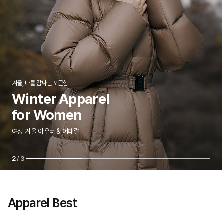
겨울, 나를 감싸는 포근함
따뜻하게, 하지만 가볍게
Winter Apparel
Winter Apparel
ESSENTIAL SWEATS
매일 입게 되는 이유
for Women
for Men
후디부터 맨투맨까지 데일리에 꼭 필요한 스웨트 컬렉션
여성 겨울 아우터 & 어패럴
따뜻함과 기능성을 겸비한 남성 어패럴 컬렉션
2
/3
Apparel Best