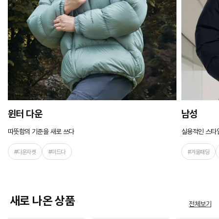
윈터 다운
남성
따뜻함의 기준을 새로 쓰다
실용적인 스타
#다운자켓
#미드다
#겨울패딩
새로 나온 상품
전체보기