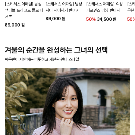
[스케쳐스 어패럴] 남성
[스케쳐스 어패럴] 남성
[스케쳐스 어패럴] 여성
[스
액티브 트리코트 폴로 티
시티 시어서커 반바지
퍼포먼스 러닝 반바지
우븐
셔츠
89,000 원
50%
34,500 원
50
89,000 원
겨울의 순간을 완성하는 그녀의 선택
박은빈이 제안하는 따뜻하고 세련된 윈터 스타일