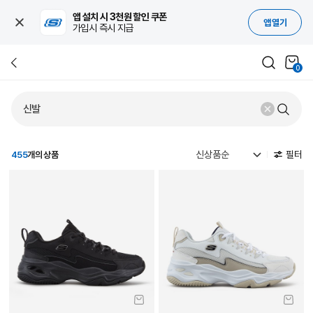
앱 설치 시 3천원 할인 쿠폰
앱 열기
가입시 즉시 지급
0
필터
455
개의 상품