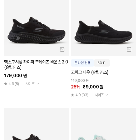
맥스쿠셔닝 하이퍼 크레이즈 바운스 2.0
온라인 전용
SALE
(슬립인스)
고워크 나우 (슬립인스)
179,000 원
119,000 원
4.6
(8)
사이즈
25%
89,000 원
4.9
(33)
사이즈