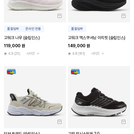
품절임박
온라인 전용
품절임박
고워크 나우 (슬립인스)
고워크 맥스쿠셔닝 아치핏 (슬립인스)
119,000 원
149,000 원
4.9
(25)
사이즈
4.8
(161)
사이즈
터보 트레드 (슬립인스)
고런 컨시스턴트 2.0