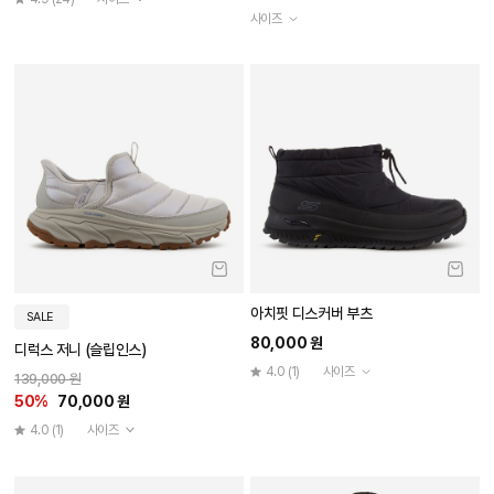
사이즈
아치핏 디스커버 부츠
SALE
80,000 원
디럭스 저니 (슬립인스)
4.0
(1)
사이즈
139,000 원
50%
70,000 원
4.0
(1)
사이즈