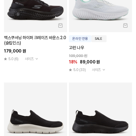
맥스쿠셔닝 하이퍼 크레이즈 바운스 2.0
온라인 전용
SALE
(슬립인스)
고런 나우
179,000 원
109,000 원
5.0
(6)
사이즈
18%
89,000 원
5.0
(33)
사이즈