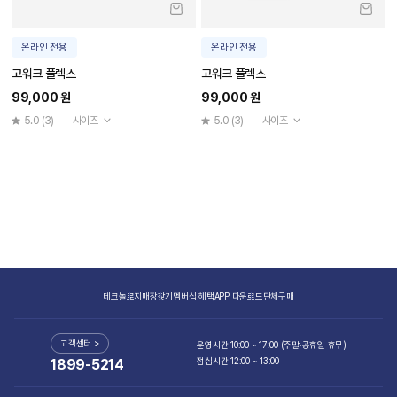
온라인 전용
온라인 전용
고워크 플렉스
고워크 플렉스
99,000 원
99,000 원
5.0
(3)
사이즈
5.0
(3)
사이즈
테크놀로지
매장찾기
멤버십 혜택
APP 다운로드
단체구매
고객센터 >
운영시간 10:00 ~ 17:00 (주말·공휴일 휴무)
점심시간 12:00 ~ 13:00
1899-5214