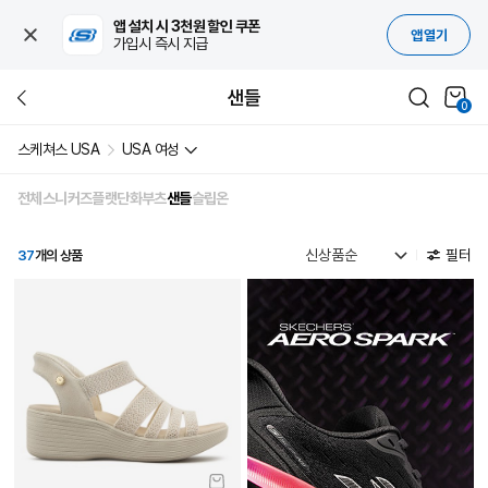
앱 설치 시 3천원 할인 쿠폰
앱 열기
가입시 즉시 지급
샌들
0
스케쳐스 USA
USA 여성
전체
스니커즈
플랫
단화
부츠
샌들
슬립온
필터
37
개의 상품