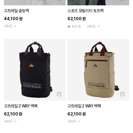
고트레일 슬링백
스포츠 유틸리티 토트백
44,100 원
62,100 원
사이즈
4.0
(1)
사이즈
고트레일 2 WAY 백팩
고트레일 2 WAY 백팩
62,100 원
62,100 원
사이즈
사이즈