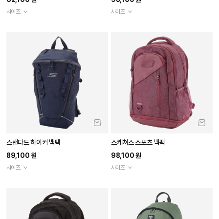
사이즈
사이즈
스탠다드 하이커 백팩
스케쳐스 스포츠 백팩
89,100 원
98,100 원
사이즈
사이즈