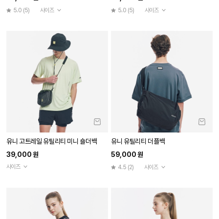
5.0
(5)
사이즈
5.0
(5)
사이즈
유니 고트레일 유틸리티 미니 숄더백
유니 유틸리티 더플백
39,000 원
59,000 원
사이즈
4.5
(2)
사이즈