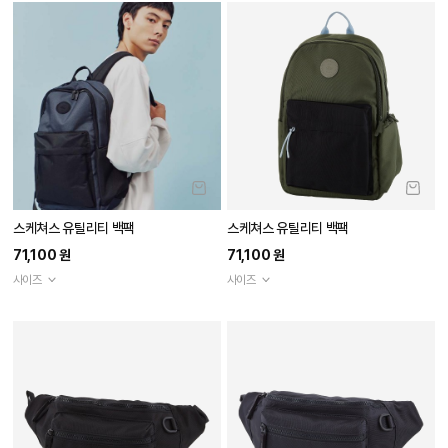
스케쳐스 유틸리티 백팩
스케쳐스 유틸리티 백팩
71,100 원
71,100 원
사이즈
사이즈