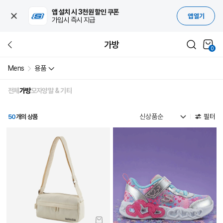
앱 설치 시 3천원 할인 쿠폰
앱 열기
가입시 즉시 지급
가방
0
Mens
용품
전체
가방
모자
양말 & 기타
필터
50
개의 상품