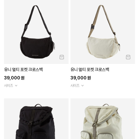
유니 멀티 포켓 크로스백
유니 멀티 포켓 크로스백
39,000 원
39,000 원
사이즈
사이즈