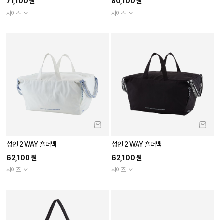
71,100 원
80,100 원
사이즈
사이즈
성인 2 WAY 숄더백
성인 2 WAY 숄더백
62,100 원
62,100 원
사이즈
사이즈