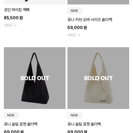
성인 하이킹 백팩
NEW
85,500 원
유니 커브 오버 사이즈 숄더백
사이즈
59,000 원
사이즈
SOLD OUT
SOLD OUT
NEW
NEW
유니 슬림 포켓 숄더백
유니 슬림 포켓 숄더백
69,000 원
69,000 원