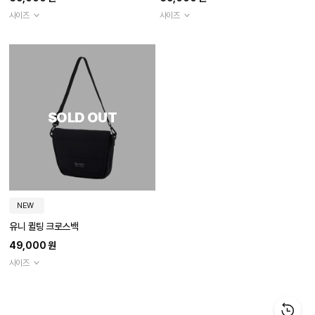
사이즈
사이즈
SOLD OUT
NEW
유니 퀼팅 크로스백
49,000 원
사이즈