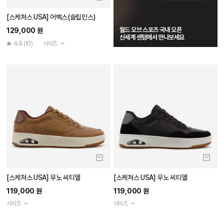
[스케쳐스 USA] 어벡스(슬립인스)
월드 오브 스포츠 국내 오픈
129,000 원
신세계 센텀에서 만나보세요
4.9
(10)
사이즈
[스케쳐스 USA] 우노 씨티엘
[스케쳐스 USA] 우노 씨티엘
119,000 원
119,000 원
사이즈
사이즈