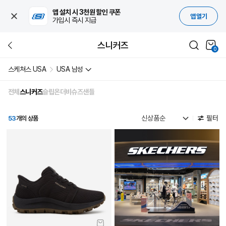
앱 설치 시 3천원 할인 쿠폰
앱 열기
가입시 즉시 지급
스니커즈
0
스케쳐스 USA
USA 남성
전체
스니커즈
슬립온
더비슈즈
샌들
필터
53
개의 상품