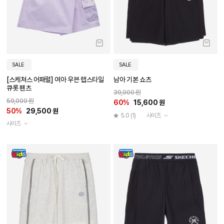
SALE
SALE
[스케쳐스 어패럴] 여아 우븐 랩스타일
남아 기본 쇼츠
큐롯 팬츠
39,000 원
59,000 원
60%
15,600 원
50%
29,500 원
5.0
(1)
사이즈
사이즈