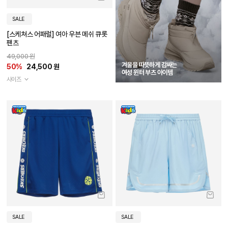
SALE
[스케쳐스 어패럴] 여아 우븐 메쉬 큐롯
팬츠
49,000 원
겨울을 따뜻하게 감싸는
50%
24,500 원
여성 윈터 부츠 아이템
사이즈
SALE
SALE