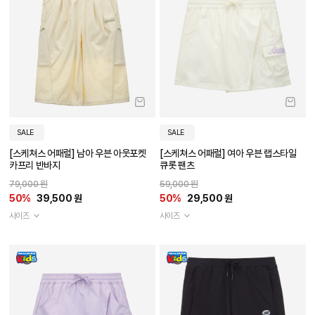
SALE
SALE
[스케쳐스 어패럴] 남아 우븐 아웃포켓
[스케쳐스 어패럴] 여아 우븐 랩스타일
카프리 반바지
큐롯 팬츠
79,000 원
59,000 원
50%
39,500 원
50%
29,500 원
사이즈
사이즈