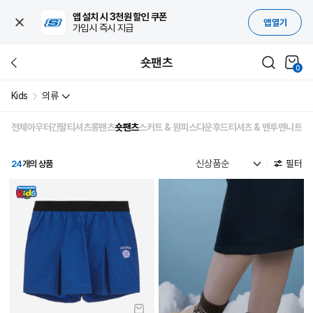
앱 설치 시 3천원 할인 쿠폰
앱 열기
가입시 즉시 지급
숏팬츠
0
Kids
의류
전체
아우터
긴팔티셔츠
롱팬츠
숏팬츠
스커트 & 원피스
다운
후드티셔츠 & 맨투맨
니트
반
필터
24
개의 상품