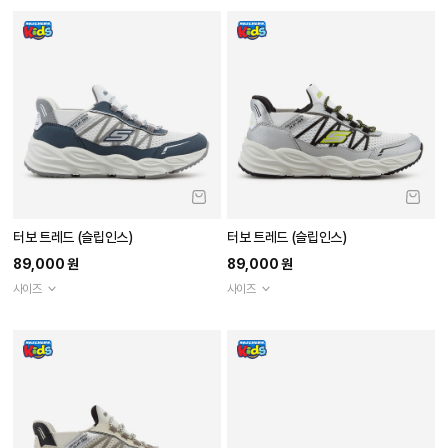
[스케쳐스 축구화] SKX 2 주니어 유스 F
스케쳐스 메테오 라이츠
G
79,000 원
69,000 원
5.0
(1)
사이즈
사이즈
TOP
0
카테고리
찜
홈
장바구니
마이