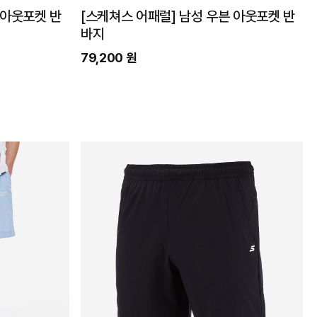
 아웃포켓 반
[스케쳐스 어패럴] 남성 우븐 아웃포켓 반
바지
79,200 원