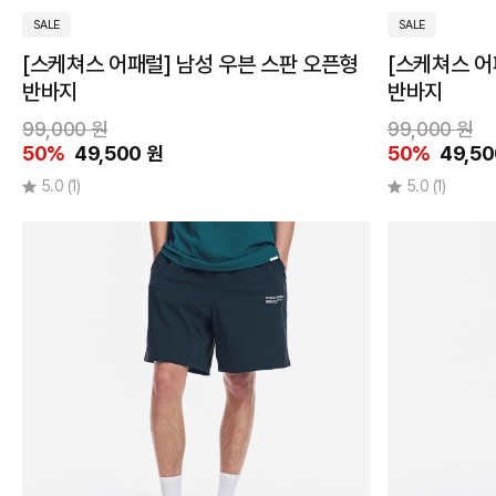
일
상
SALE
SALE
품
만
[스케쳐스 어패럴] 남성 우븐 스판 오픈형
[스케쳐스 어
보
기
반바지
반바지
세
99,000 원
99,000 원
트
상
50%
49,500 원
50%
49,50
품
5.0
(1)
5.0
(1)
품
절
제
외