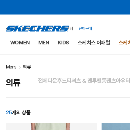
로그인
회원가입
매장찾기
고객센터
단체구매
WOMEN
MEN
KIDS
스케쳐스 어패럴
스케쳐
Mens
의류
의류
전체
다운
후드티셔츠 & 맨투맨
롱팬츠
아우
25
개의 상품