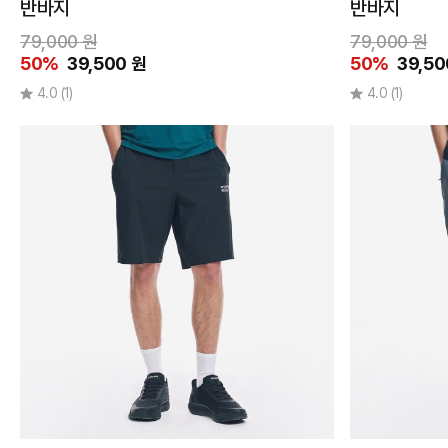
미만
반바지
반바지
79,000 원
79,000 원
50%
39,500 원
50%
39,50
4.0
(1)
4.0
(1)
발
볼
너
비
보
통
상
품
정
보
셀
럽
착
용
세