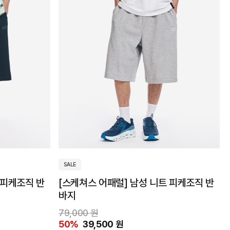
SALE
 피케조직 반
[스케쳐스 어패럴] 남성 니트 피케조직 반
바지
79,000 원
50%
39,500 원