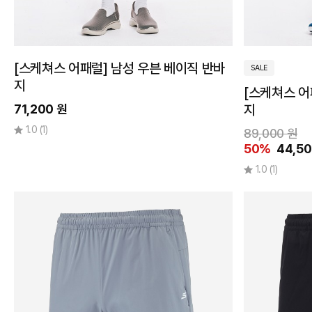
[스케쳐스 어패럴] 남성 우븐 베이직 반바
SALE
지
[스케쳐스 어
71,200 원
지
1.0
(1)
89,000 원
50%
44,50
1.0
(1)