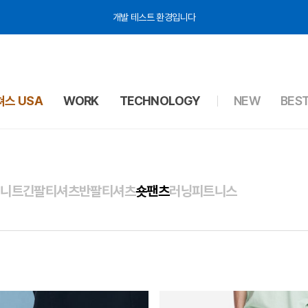
테스트 입니다
스 USA
WORK
TECHNOLOGY
NEW
BES
터
니트
긴팔티셔츠
반팔티셔츠
숏팬츠
러닝
피트니스