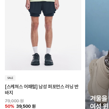
85
90
95
100
105
SALE
[스케쳐스 어패럴] 남성 퍼포먼스 러닝 반
바지
겨울을
그
네
베
브
79,000 원
그
블
블
여성 윈
레
이
이
라
50%
39,500 원
린
랙
루