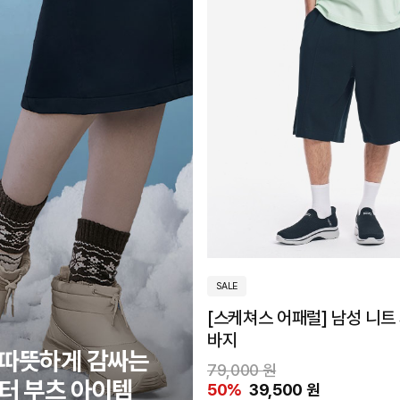
SALE
[스케쳐스 어패럴] 남성 니트
바지
 따뜻하게 감싸는
79,000 원
터 부츠 아이템
50%
39,500 원