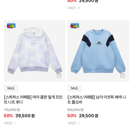
50%
29,500 원
사이즈
SALE
SALE
[스케쳐스 어패럴] 여아 몸판 절개 프린
[스케쳐스 어패럴] 남아 아트웍 배색 니
트 니트 후디
트 풀오버
79,000 원
59,000 원
50%
39,500 원
50%
29,500 원
사이즈
사이즈