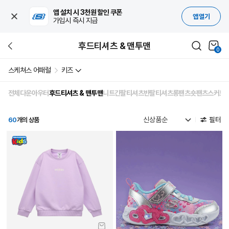
앱 설치 시 3천원 할인 쿠폰
앱 열기
가입시 즉시 지급
후드티셔츠 & 맨투맨
0
스케쳐스 어패럴
키즈
전체
다운
아우터
후드티셔츠 & 맨투맨
니트
긴팔티셔츠
반팔티셔츠
롱팬츠
숏팬츠
스커트 
필터
60
개의 상품