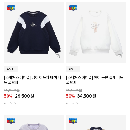
SALE
SALE
[스케쳐스 어패럴] 남아 아트웍 배색 니
[스케쳐스 어패럴] 여아 몸판 절개 니트
트 풀오버
풀오버
59,000 원
69,000 원
50%
29,500 원
50%
34,500 원
사이즈
사이즈